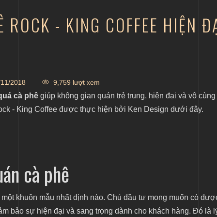
 ROCK - KING COFFEE HIỆN Đ
11/2018
9,759 lượt xem
 quá cà phê
giúp không gian quán trẻ trung, hiện đại và vô cùng
ck - King Coffee được thực hiện bởi Ken Design dưới đây.
uán cà phê
 một khuôn mẫu nhất định nào. Chủ đầu tư mong muốn có đượ
m bảo sự hiện đại và sang trọng dành cho khách hàng. Đó là lý