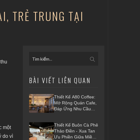
ẠI, TRẺ TRUNG TẠI
 thu
BÀI VIẾT LIÊN QUAN
Thiết Kế A80 Coffee:
Mở Rộng Quán Cafe,
Đáp Ứng Nhu Cầu
Khách Hàng
Thiết Kế Buôn Cà Phê
c một
Thảo Điền - Xua Tan
 do vì
Ưu Phiền Giữa Miền